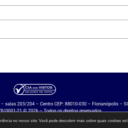
– salas 203/204 – Centro CEP: 88010-030 – Florianópolis – SC
78/0001-21 ©
2026
– Todos os direitos reservados.
eriência no nosso site. Você pode descobrir mais sobre quais cookies e